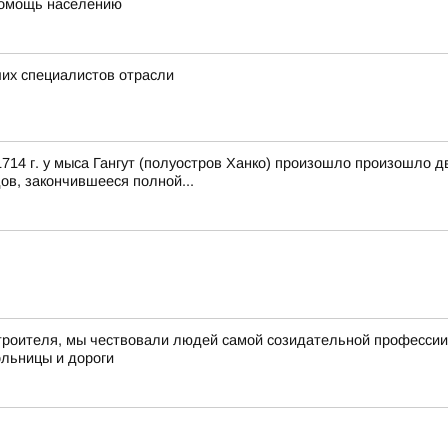
 помощь населению
их специалистов отрасли
14 г. у мыса Гангут (полуостров Ханко) произошло произошло д
ов, закончившееся полной...
троителя, мы чествовали людей самой созидательной профессии –
ольницы и дороги