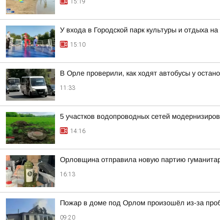
15:19
У входа в Городской парк культуры и отдыха на
15:10
В Орле проверили, как ходят автобусы у остан
11:33
5 участков водопроводных сетей модернизиро
14:16
Орловщина отправила новую партию гуманита
16:13
Пожар в доме под Орлом произошёл из-за проб
09:20