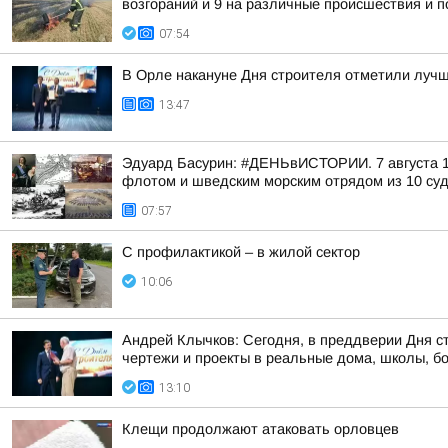
возгораний и 9 на различные происшествия и
07:54
В Орле накануне Дня строителя отметили лучш
13:47
Эдуард Басурин: #ДЕНЬвИСТОРИИ. 7 августа 17
флотом и шведским морским отрядом из 10 суд
07:57
С профилактикой – в жилой сектор
10:06
Андрей Клычков: Сегодня, в преддверии Дня с
чертежи и проекты в реальные дома, школы, б
13:10
Клещи продолжают атаковать орловцев