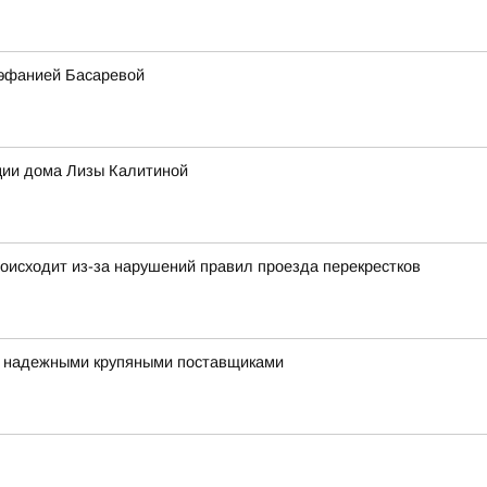
тэфанией Басаревой
ции дома Лизы Калитиной
оисходит из-за нарушений правил проезда перекрестков
я надежными крупяными поставщиками