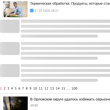
Термическая обработка: Продукты, которые ста
21.07.2026, 05:21
1
2
3
4
5
6
7
8
9
10
11
12
13
14
15
...
100
В Орловском округе удалось избежать серьезн
10:42