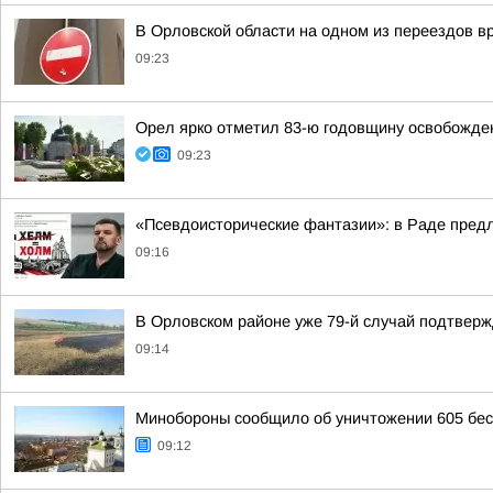
В Орловской области на одном из переездов в
09:23
Орел ярко отметил 83-ю годовщину освобожден
09:23
«Псевдоисторические фантазии»: в Раде пред
09:16
В Орловском районе уже 79-й случай подтвержд
09:14
Минобороны сообщило об уничтожении 605 бес
09:12