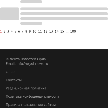
1
2
3
4
5
6
7
8
9
10
11
12
13
14
15
...
100
© Лента новостей Орла
Email:
info@oryol-news.ru
О нас
Контакты
Редакционная политика
Политика конфиденциальности
Правила пользования сайтом