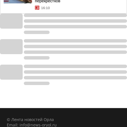
перекрестков
16:10
© Лента новостей Орла
Email:
info@news-oryol.ru