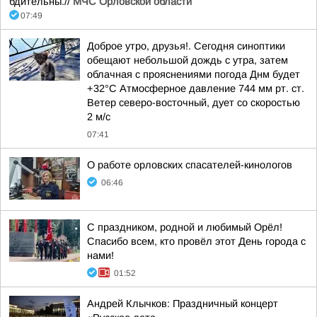
бдительны.//
МЧС Орловской области
07:49
Доброе утро, друзья!. Сегодня синоптики
обещают небольшой дождь с утра, затем
облачная с прояснениями погода Днм будет
+32°С Атмосферное давление 744 мм рт. ст.
Ветер северо-восточный, дует со скоростью
2 м/с
07:41
О работе орловских спасателей-кинологов
06:46
С праздником, родной и любимый Орёл!
Спасибо всем, кто провёл этот День города с
нами!
01:52
Андрей Клычков: Праздничный концерт