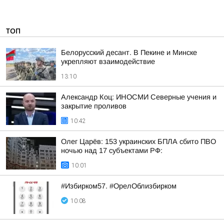
ТОП
Белорусский десант. В Пекине и Минске
укрепляют взаимодействие
13:10
Александр Коц: ИНОСМИ Северные учения и
закрытие проливов
10:42
Олег Царёв: 153 украинских БПЛА сбито ПВО
ночью над 17 субъектами РФ:
10:01
#Избирком57. #ОрелОблизбирком
10:08