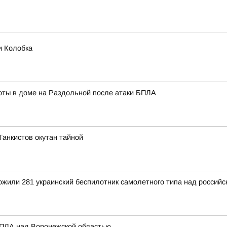
и Колобка
ты в доме на Раздольной после атаки БПЛА
 Танкистов окутан тайной
тожили 281 украинский беспилотник самолетного типа над росси
БПЛА над Воронежской областью