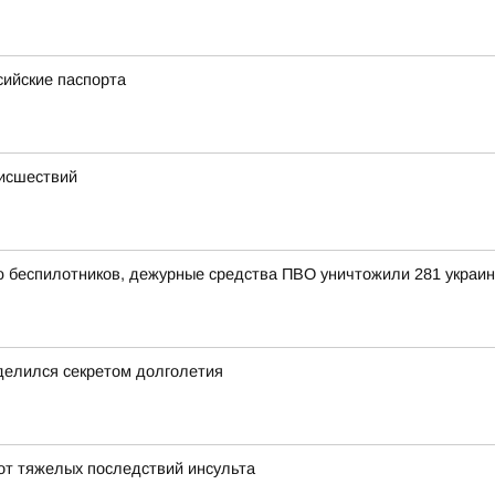
сийские паспорта
оисшествий
ью беспилотников, дежурные средства ПВО уничтожили 281 украи
делился секретом долголетия
от тяжелых последствий инсульта