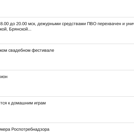
с 8.00 до 20.00 мск, дежурными средствами ПВО перехвачен и ун
ой, Брянской...
ском свадебном фестивале
гион
тся к домашним играм
икера Роспотребнадзора