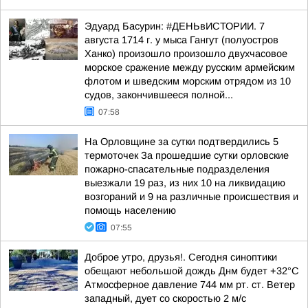
Эдуард Басурин: #ДЕНЬвИСТОРИИ. 7
августа 1714 г. у мыса Гангут (полуостров
Ханко) произошло произошло двухчасовое
морское сражение между русским армейским
флотом и шведским морским отрядом из 10
судов, закончившееся полной...
07:58
На Орловщине за сутки подтвердились 5
термоточек За прошедшие сутки орловские
пожарно-спасательные подразделения
выезжали 19 раз, из них 10 на ликвидацию
возгораний и 9 на различные происшествия и
помощь населению
07:55
Доброе утро, друзья!. Сегодня синоптики
обещают небольшой дождь Днм будет +32°С
Атмосферное давление 744 мм рт. ст. Ветер
западный, дует со скоростью 2 м/с