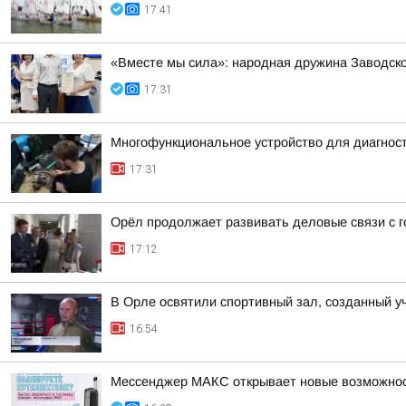
17:41
«Вместе мы сила»: народная дружина Заводско
17:31
Многофункциональное устройство для диагност
17:31
Орёл продолжает развивать деловые связи с г
17:12
В Орле освятили спортивный зал, созданный 
16:54
Мессенджер МАКС открывает новые возможнос