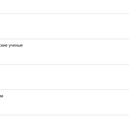
ские ученые
ым