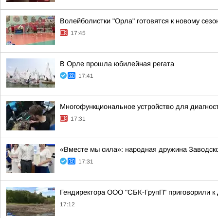
Волейболистки "Орла" готовятся к новому сезо
17:45
В Орле прошла юбилейная регата
17:41
Многофункциональное устройство для диагност
17:31
«Вместе мы сила»: народная дружина Заводск
17:31
Гендиректора ООО "СБК-ГрупП" приговорили к 
17:12