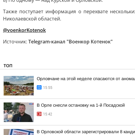
8) По одному — над Курской и Орловской.
Также поступает информация о перехвате нескольки
Николаевской областей.
@voenkorKotenok
Источник:
Telegram-канал "Военкор Котенок"
ТОП
Орловчане на этой неделе спасаются от анома
15:55
В Орле снесли остановку на 1-й Посадской
15:42
В Орловской области зарегистрировали 8 канд