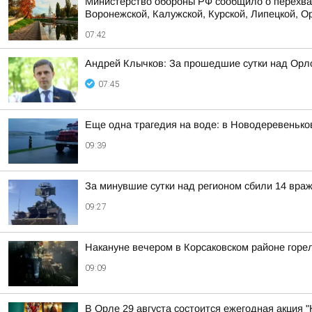
Министерство обороны РФ сообщило о перехват
Воронежской, Калужской, Курской, Липецкой, Ор
07:42
Андрей Клычков: За прошедшие сутки над Орл
07:45
Еще одна трагедия на воде: в Новодеревенько
09:39
За минувшие сутки над регионом сбили 14 вра
09:27
Накануне вечером в Корсаковском районе горе
09:09
В Орле 29 августа состоится ежегодная акция "