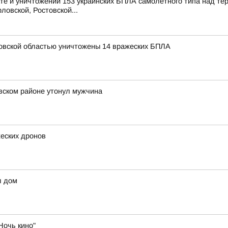
е и уничтожении 153 украинских БПЛА самолетного типа над те
ловской, Ростовской...
овской областью уничтожены 14 вражеских БПЛА
вском районе утонул мужчина
жеских дронов
л дом
Ночь кино"