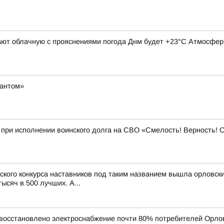
ают облачную с прояснениями погода Днм будет +23°С Атмосферн
вантом»
 при исполнении воинского долга на СВО «Смелость! Верность! О
ийского конкурса наставников под таким названием вышла орловс
ысяч в 500 лучших. А...
восстановлено электроснабжение почти 80% потребителей Орлов