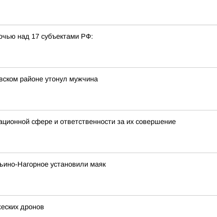
очью над 17 субъектами РФ:
вском районе утонул мужчина
ационной сфере и ответственности за их совершение
ьино-Нагорное установили маяк
жеских дронов